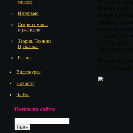
Novatron пре
миксов
компрессора
Интервью
входе и выхо
тембра, а та
Секреты микс-
восстановлен
инженеров
создаёт таку
Теория. Техника.
что были до
Практика.
оборудовани
Разное
Novatron до
VST). Цена $
Видеокурсы
Новости
Ча.Во.
Поиск на сайте: