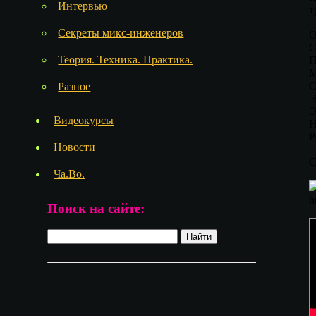
Интервью
т
Секреты микс-инженеров
О
С
Теория. Техника. Практика.
П
M
С
Разное
Э
Э
Видеокурсы
Н
Р
Новости
C
Ча.Во.
h
Поиск на сайте: