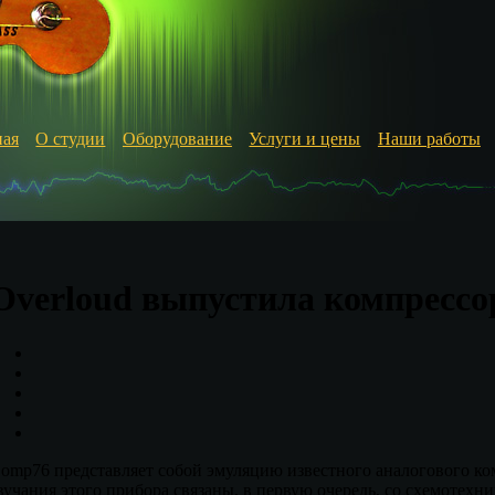
ная
О студии
Оборудование
Услуги и цены
Наши работы
Overloud выпустила компресс
omp76 представляет собой эмуляцию известного аналогового ко
вучания этого прибора связаны, в первую очередь, со схемотех