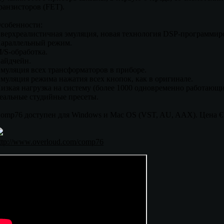
ранзисторов (FET).
собенности:
верхреалистичная эмуляция, новая технология DSP-программир
араллельный режим.
/S-обработка.
айдчейн.
муляция всех трансформаторов в приборе.
муляция режима нажатия всех кнопок, как в оригинале.
изкая нагрузка на систему (более 1000 одновременно работающих
еальные студийные пресеты.
omp76 доступен для Windows и Mac OS (VST, AU, AAX). Цена €1
ttp://www.overloud.com/comp76