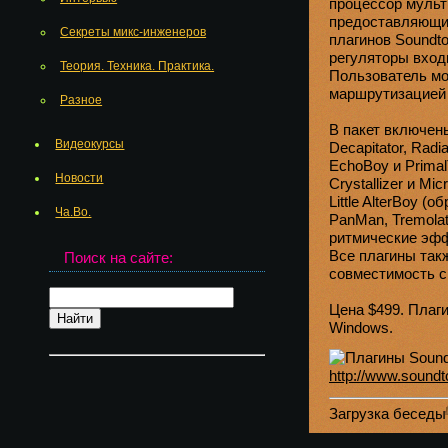
процессор муль
предоставляющий
Секреты микс-инженеров
плагинов Soundto
регуляторы входн
Теория. Техника. Практика.
Пользователь мо
маршрутизацией 
Разное
В пакет включен
Видеокурсы
Decapitator, Radi
EchoBoy и Primal
Новости
Crystallizer и M
Little AlterBoy (
Ча.Во.
PanMan, Tremolato
ритмические эфф
Все плагины такж
Поиск на сайте:
совместимость 
Цена $499. Плаг
Windows.
http://www.soundt
Загрузка бесед