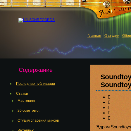
Главная
О студии
Обор
Содержание
Soundtoy
Soundtoy
Последние публикации
Статьи
Мастеринг
20 советов о...
Студия спасения миксов
Ядром Soundtoys
Интервью