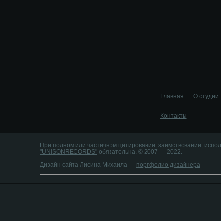
Главная
О студии
Контакты
При полном или частичном цитировании, заимствовании, испол
"UNISONRECORDS"
обязательна. © 2007 — 2022.
Дизайн сайта Лисина Михаила —
портфолио дизайнера