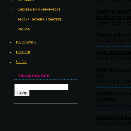
Секреты микс-инженеров
Sonoris вып
Multiband Co
Теория. Техника. Практика.
2 нояб. 2015 г., 1
Разное
Plugin Allia
2 нояб. 2015 г., 1
Видеокурсы
KRK анонсир
Новости
25 окт. 2015 г., 15
Ча.Во.
KRK Systems
Поиск на сайте:
G3
25 окт. 2015 г., 15
Audient ано
ASP800
25 окт. 2015 г., 15
Soundtoys вы
25 окт. 2015 г., 15