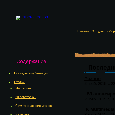
Главная
О студии
Обор
Содержание
Последн
Последние публикации
Разное
Статьи
2 нояб. 2015 г., 2
Мастеринг
UVI анонсиро
20 советов о...
2 нояб. 2015 г., 1
Студия спасения миксов
IK Multimedi
2 нояб. 2015 г., 1
Интервью