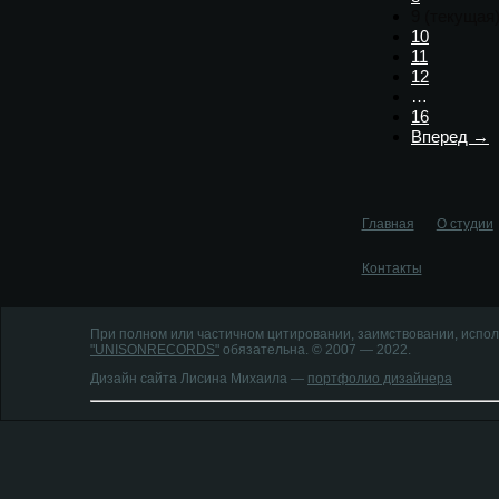
9
(текущая
10
11
12
…
16
Вперед →
Главная
О студии
Контакты
При полном или частичном цитировании, заимствовании, испол
"UNISONRECORDS"
обязательна. © 2007 — 2022.
Дизайн сайта Лисина Михаила —
портфолио дизайнера