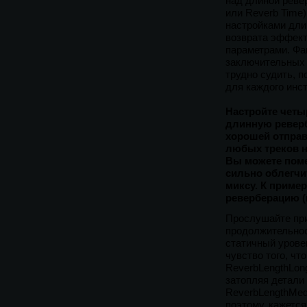
над длиной реве
или Reverb Time
настройками дли
возврата эффект
параметрами. Фак
заключительных 
трудно судить, 
для каждого инс
Настройте четы
длинную реверб
хорошей отправ
любых треков н
Вы можете поме
сильно облегчи
миксу. К пример
реверберацию (
Прослушайте при
продолжительнос
статичный урове
чувство того, чт
ReverbLengthLon
затопляя детали
ReverbLengthMed
поэтому, кажетс