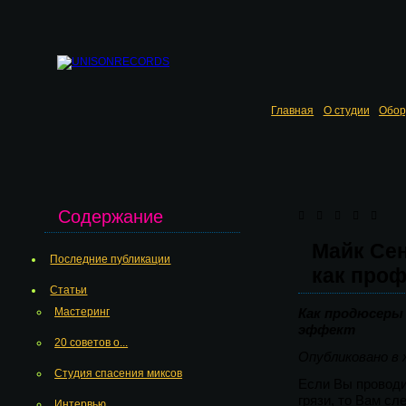
Главная
О студии
Обор
Содержание
Майк Сен
Последние публикации
как проф
Статьи
Мастеринг
Как продюсеры
эффект
20 советов о...
Опубликовано в 
Студия спасения миксов
Если Вы проводи
грязи, то Вам сл
Интервью