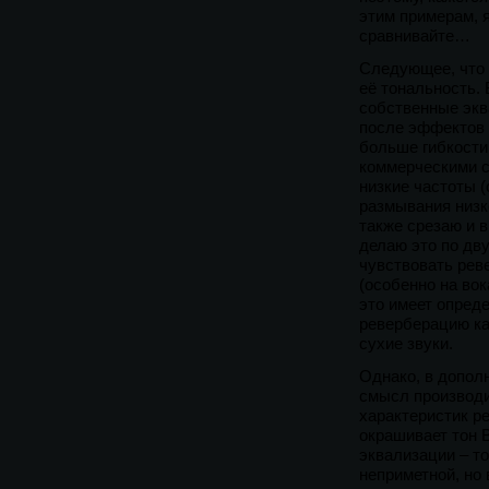
этим примерам, я
сравнивайте…
Следующее, что 
её тональность.
собственные экв
после эффектов 
больше гибкости
коммерческими с
низкие частоты (
размывания низк
также срезаю и 
делаю это по дву
чувствовать рев
(особенно на вок
это имеет опред
реверберацию ка
сухие звуки.
Однако, в дополн
смысл производи
характеристик р
окрашивает тон 
эквализации – т
неприметной, но 