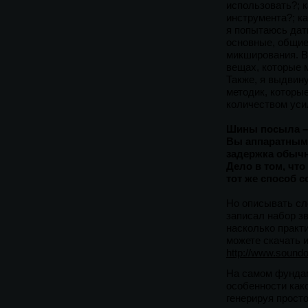
использовать?; 
инструмента?; к
я попытаюсь дат
основные, общие
микширования. В
вещах, которые 
Также, я выдвин
методик, которы
количеством уси
Шины посыла – 
Вы аппаратным
задержка обычн
Дело в том, чт
тот же способ с
Но описывать сл
записал набор з
насколько практ
можете скачать 
http://www.soundo
На самом фундам
особенности как
генерируя прост