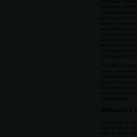
звуковых отраже
сведении? Дело 
современных мно
реального простр
кажутся «находя
как единое целое
сэмплированных 
реализма, но и 
микрофонами, чт
Это позволяет о
пространстве до
Поэтому, главная
треки, у которы
дают им некотор
есть и более тво
большинстве слу
принесут Вашему
как положено.
Эффекты в п
Поскольку основн
единое место, и
один и тот же э