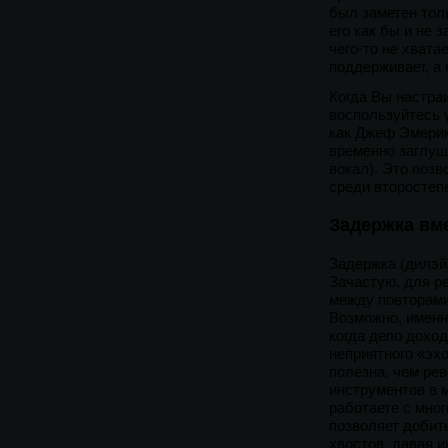
был заметен толь
его как бы и не з
чего-то не хвата
поддерживает, а 
Когда Вы настра
воспользуйтесь 
как Джеф Эмерик 
временно заглуш
вокал). Это поз
среди второстеп
Задержка вм
Задержка (дилэй
Зачастую, для р
между повторами)
Возможно, именно
когда дело доход
неприятного «эх
полезна, чем рев
инструментов в м
работаете с мно
позволяет добит
хвостов, давая 