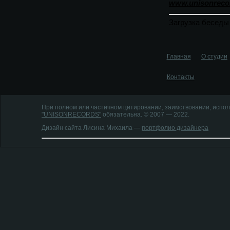
www.unisonreco
Загрузка бесед
Главная
О студии
Контакты
При полном или частичном цитировании, заимствовании, испол
"UNISONRECORDS"
обязательна. © 2007 — 2022.
Дизайн сайта Лисина Михаила —
портфолио дизайнера