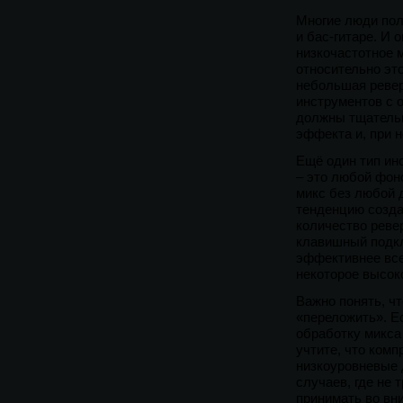
Многие люди пол
и бас-гитаре. И 
низкочастотное 
относительно это
небольшая ревер
инструментов с о
должны тщательн
эффекта и, при 
Ещё один тип ин
– это любой фон
микс без любой 
тенденцию созда
количество реве
клавишный подкл
эффективнее все
некоторое высок
Важно понять, ч
«переложить». Е
обработку микса 
учтите, что ком
низкоуровневые 
случаев, где не
принимать во вн