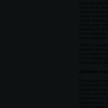
единственная пр
отсутствует пре
заметно изменяя
повлиять на ясн
звуков. Кандида
всеми этими труд
параметр. Если 
ничто не мешает
линию задержки.
Чтобы услышать 
сравнить файлы 
использована пр
слух, вокалист д
используется. Да
Длинная и к
На первый взгля
использовать то
единое простран
опыте, я считаю,
звукоинженеру, 
реверберацию, к
соответствовать