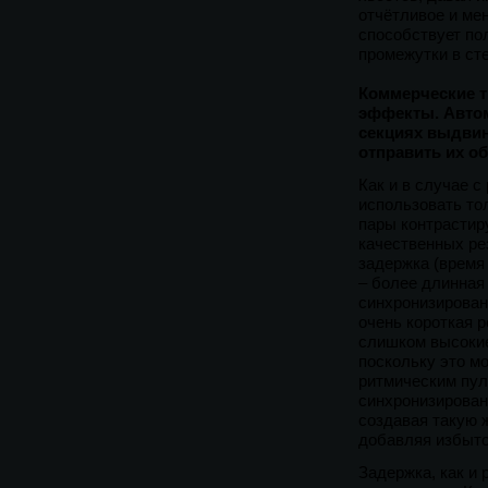
отчётливое и мен
способствует по
промежутки в ст
Коммерческие т
эффекты. Автом
секциях выдвину
отправить их об
Как и в случае с
использовать то
пары контрастир
качественных ре
задержка (время 
– более длинная
синхронизирован
очень короткая р
слишком высокие
поскольку это м
ритмическим пул
синхронизирован
создавая такую ж
добавляя избыто
Задержка, как и 