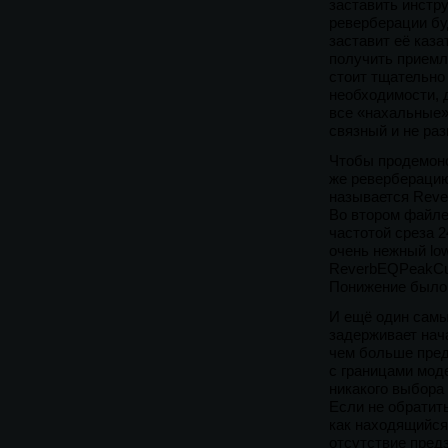
заставить инстр
реверберации буд
заставит её каза
получить приемл
стоит тщательно
необходимости, 
все «нахальные»
связный и не ра
Чтобы продемонс
же реверберацию
называется Rever
Во втором файле
частотой среза 
очень нежный low
ReverbEQPeakCut
Понижение было 
И ещё один самы
задерживает нач
чем больше пред
с границами мод
никакого выбора
Если не обратить
как находящийся
отсутствие пред