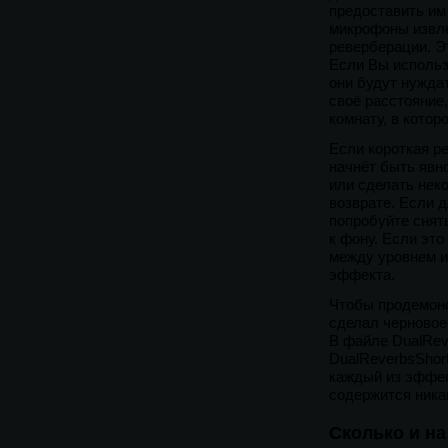
предоставить им
микрофоны извле
реверберации. Э
Если Вы использ
они будут нужда
своё расстояние,
комнату, в котор
Если короткая ре
начнёт быть явн
или сделать нек
возврате. Если 
попробуйте снят
к фону. Если это
между уровнем и 
эффекта.
Чтобы продемонс
сделал черновое
В файле DualRev
DualReverbsShor
каждый из эффек
содержится ника
Сколько и на