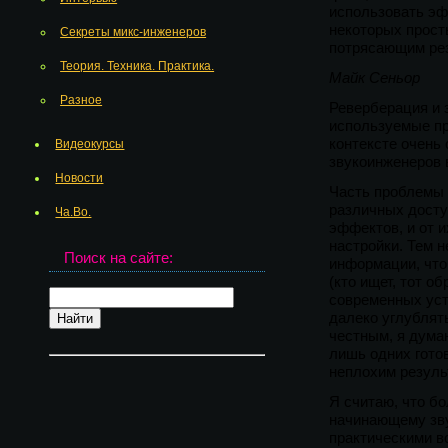
использовать эф
некоторых прост
Секреты микс-инженеров
потрясающим ре
Теория. Техника. Практика.
Майк Сеньор
Разное
Реверберация и 
используемые пр
контексте очень
Видеокурсы
звукоинженеров 
Новости
Часть проблемы 
различных досту
Ча.Во.
эффектов, и от 
настройки. Тем н
Поиск на сайте:
информации, что
(кто ищет, тот о
современных уст
далеко углублят
честным, я дума
лишь одних гото
неплохим резуль
Я считаю, что бо
начинающему зву
практическими в