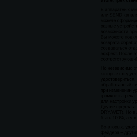
итоге, трек ста
В аппаратных ми
или SEND канало
можете сформиро
разные устройст
возможности при 
Вы можете подкл
возврата обрабо
создаваться отд
эффект. После э
соответствующий
Но независимо от
которые следует
удостовериться,
обработанный сиг
при изменении у
громкость трека
для настройки у
Другие предлага
DRY/WET). Но в 
быть 100%, а уро
Во-вторых, удос
фейдера – други