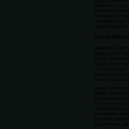
Другой основной
Ваш микс – это 
звукового диапаз
полезны для так
реверберацию сл
удар в басах мик
Настройка р
Возможно, Вам п
миксу. Но по сво
всегда нуждается
среди дремучего
небольшая групп
большую пользу.
самые быстрые 
Самая главная в
между длиной ре
Большинство лю
Спасения, недоо
длинную ревербе
она не размывал
получить полный 
Практически каж