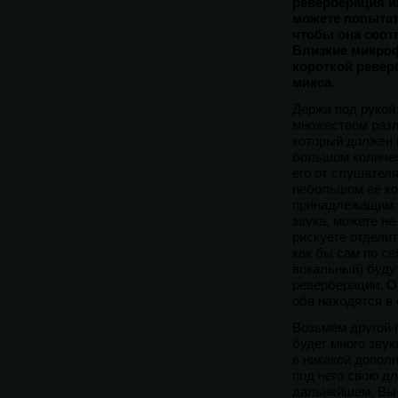
реверберация и
можете попытат
чтобы она соот
Близкие микроф
короткой ревер
микса.
Держа под рукой
множеством разл
который должен 
большом количес
его от слушателя
небольшом её ко
принадлежащим э
звука, можете н
рискуете отделит
как бы сам по се
вокальный) буду
реверберации. О
оба находятся в 
Возьмём другой 
будет много звук
в никакой допол
под него свою д
дальнейшем, Вы 