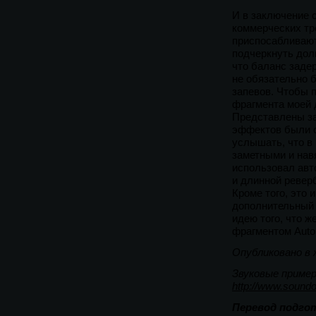
И в заключение 
коммерческих тр
приспосабливают
подчеркнуть дол
что баланс заде
не обязательно 
запевов. Чтобы 
фрагмента моей 
Представлены зап
эффектов были о
услышать, что в
заметными и навя
использовал авт
и длинной ревер
Кроме того, это
дополнительный 
идею того, что 
фрагментом Auto
Опубликовано в 
Звуковые пример
http://www.soundo
Перевод подго