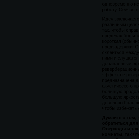
одновременно ис
работу. Сейчас я
Идея заключаетс
различным целям
так, чтобы спра
пределах больши
короткая (обычно
предзадержки. О
склеиться между
ними и слушателе
добавленный эфф
реверберационны
эффект не ревер
предназначена дл
акустического пр
большую продолж
большую яркость
довольно большо
чтобы избежать 
Думайте о том, 
обратиться для
Оверхэды и так 
комнаты, так ч