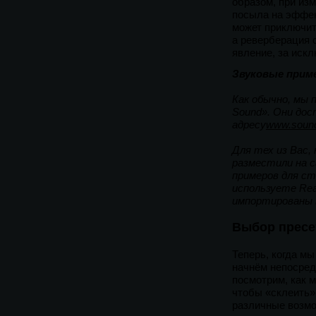
образом, при из
посыла на эффек
может приключит
а реверберация 
явление, за иск
Звуковые прим
Как обычно, мы 
Sound». Они дос
адресу
www.soundo
Для тех из Вас,
разместили на с
примеров для ст
используете Rea
импортированы 
Выбор пресе
Теперь, когда мы
начнём непосред
посмотрим, как 
чтобы «склеить»
различные возмо