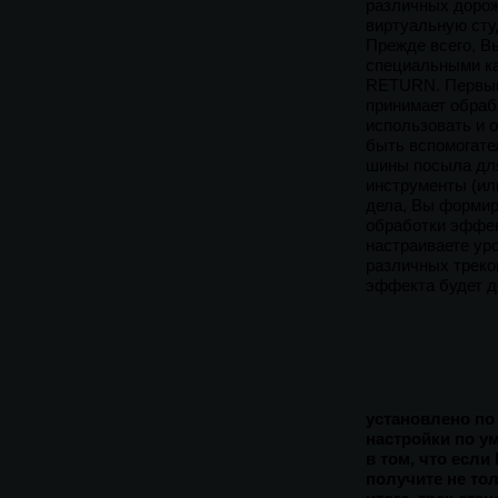
различных дорож
виртуальную сту
Прежде всего, В
специальными к
RETURN. Первый 
принимает обраб
использовать и 
быть вспомогате
шины посыла для
инструменты (ил
дела, Вы формир
обработки эффек
настраиваете ур
различных треко
эффекта будет д
установлено по
настройки по ум
в том, что если
получите не то