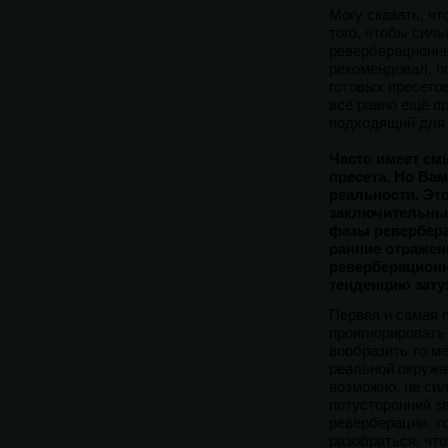
Могу сказать, чт
того, чтобы сил
реверберационны
рекомендовал, п
готовых пресетов
всё равно ещё п
подходящий для 
Часто имеет см
пресета. Но Вам
реальности. Эт
заключительных
фазы ревербера
ранние отражен
реверберационн
тенденцию зату
Первая и самая 
проигнорировать
вообразить то м
реальной окружа
возможно, не си
потусторонний з
реверберации, т
разобраться, что