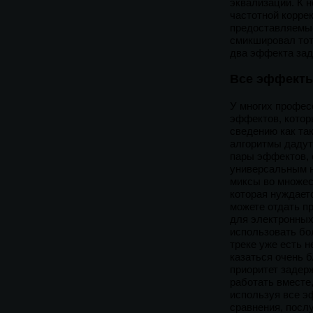
эквализации. К 
частотной корре
предоставляемые
смикшировал тот
два эффекта зад
Все эффекты
У многих профес
эффектов, котор
сведению как так
алгоритмы дадут
пары эффектов, о
универсальным н
миксы во множес
которая нуждает
можете отдать п
для электронных
использовать бо
треке уже есть 
казаться очень б
приоритет задер
работать вместе
используя все эф
сравнения, послу