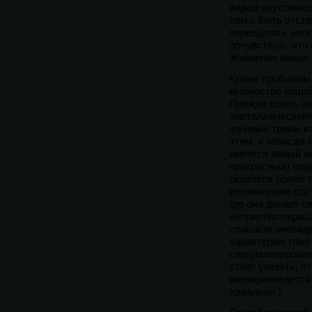
видом акустичес
легко быть отст
перещупать неск
почувствую, что 
Жизненно важно 
Кроме проблемы 
множество вещей
Прежде всего, о
«металлический»
шумные треки, к
этим, я записал 
имеется явный ме
прекрасный) вед
окажется более 
резонансами сост
где она делает 
неприятно окраш
слишком очевид
характером тоже 
специализирован
стоит указать, ч
разворачивается 
идеально.)